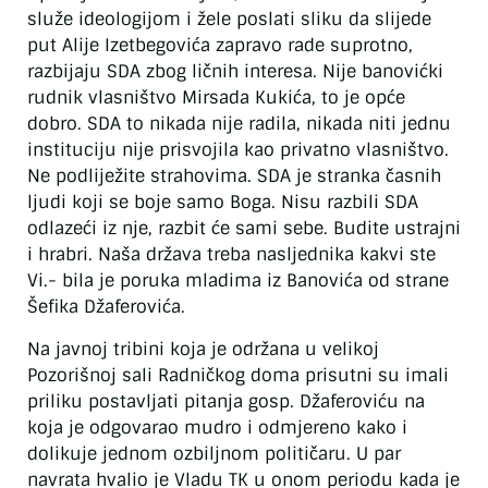
služe ideologijom i žele poslati sliku da slijede
put Alije Izetbegovića zapravo rade suprotno,
razbijaju SDA zbog ličnih interesa. Nije banovićki
rudnik vlasništvo Mirsada Kukića, to je opće
dobro. SDA to nikada nije radila, nikada niti jednu
instituciju nije prisvojila kao privatno vlasništvo.
Ne podliježite strahovima. SDA je stranka časnih
ljudi koji se boje samo Boga. Nisu razbili SDA
odlazeći iz nje, razbit će sami sebe. Budite ustrajni
i hrabri. Naša država treba nasljednika kakvi ste
Vi.- bila je poruka mladima iz Banovića od strane
Šefika Džaferovića.
Na javnoj tribini koja je održana u velikoj
Pozorišnoj sali Radničkog doma prisutni su imali
priliku postavljati pitanja gosp. Džaferoviću na
koja je odgovarao mudro i odmjereno kako i
dolikuje jednom ozbiljnom političaru. U par
navrata hvalio je Vladu TK u onom periodu kada je