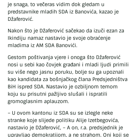
je snaga, to večeras vidim dok gledam u
predstavnike mladih SDA iz Banovića, kazao je
Džaferović.
Nakon što je Džaferović sačekao da izuči ezan za
Ikindiju namaz nastavio je svoje obraćenje
mladima iz AM SDA Banovići.
Gestom poštivanja vjere i onoga što Džaferović
nosi u sebi kao čovjek građani i mladi ljudi primili
su više nego jasnu poruku, bolje su ga upoznali
kao kandidata za bošnjačkog člana Predsjedništva
BiH ispred SDA. Nastavio je ozbiljnom temom
koju su prisutni pažljivo slušali i ispratili
gromoglasnim aplauzom.
– U ovom kantonu iz SDA su se izlegle neke
stranke koje slijede politiku Alije Izetbegovića,
nastavio je Džaferović, – A on, r.a. predsjednik je
upravljao demokratijom, a ne strahom. Oni koji se