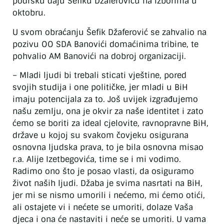
podršku daju Šefiku Džaferoviću na izborima u
oktobru.
U svom obraćanju Šefik Džaferović se zahvalio na
pozivu OO SDA Banovići domaćinima tribine, te
pohvalio AM Banovići na dobroj organizaciji.
– Mladi ljudi bi trebali sticati vještine, pored
svojih studija i one političke, jer mladi u BiH
imaju potencijala za to. Još uvijek izgrađujemo
našu zemlju, ona je okvir za naše identitet i zato
ćemo se boriti za ideal cjelovite, ravnopravne BiH,
države u kojoj su svakom čovjeku osigurana
osnovna ljudska prava, to je bila osnovna misao
r.a. Alije Izetbegovića, time se i mi vodimo.
Radimo ono što je posao vlasti, da osiguramo
život naših ljudi. Džaba je svima nasrtati na BiH,
jer mi se nismo umorili i nećemo, mi ćemo otići,
ali ostajete vi i nećete se umoriti, dolaze Vaša
djeca i ona će nastaviti i neće se umoriti. U vama