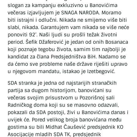
slogan za kampanju exkluzivno u Banovićima
večeras izjavljujem je SNAGA NARODA. Moramo
biti istrajni i odlučni. Nikada ne smijemo više biti
slabi, nikada. Garantujem vam nikada se više neće
ponoviti 92’. Naši ljudi su prošli težak životni
period. Šefik Džaferović je jedan od onih Bosanaca
koji poznaje tegobu života, samim tim najbolji je
kandidat za člana Predsjedništva BiH. Nadamo se
da ćemo sve probleme naše države riješiti upravo
u njegovom mandatu, istakao je Izetbegović.
SDA stranka je jedna od najstarijih stranačkih
partija sa dugom historijom, banovićani su
večeras svojim prisustvom u Pozorišnoj sali
Radničkog doma koji su se masovno odazvali,
pokazali da SDA postoji, živi u Banovićima danas i
uvijek će. Pored velikog broja banovićana među
gostima su bili Midhat Čaušević predsjednik KO
Asocijacije mladih SDA TK, predsjednik