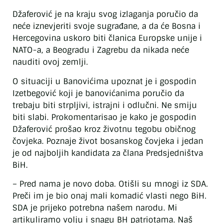
Džaferović je na kraju svog izlaganja poručio da
neće iznevjeriti svoje sugrađane, a da će Bosna i
Hercegovina uskoro biti članica Europske unije i
NATO-a, a Beogradu i Zagrebu da nikada neće
nauditi ovoj zemlji.
O situaciji u Banovićima upoznat je i gospodin
Izetbegović koji je banovićanima poručio da
trebaju biti strpljivi, istrajni i odlučni. Ne smiju
biti slabi. Prokomentarisao je kako je gospodin
Džaferović prošao kroz životnu tegobu običnog
čovjeka. Poznaje život bosanskog čovjeka i jedan
je od najboljih kandidata za člana Predsjedništva
BiH.
– Pred nama je novo doba. Otišli su mnogi iz SDA.
Preči im je bio onaj mali komadić vlasti nego BiH.
SDA je prijeko potrebna našem narodu. Mi
artikuliramo volju i snagu BH patriotama. Naš