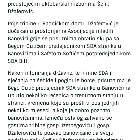
predstojećim oktobarskim izborima Šefik
Džaferović.
Prije tribine u Radničkom domu Džaferović je
dočekan u prostorijama Asocijacije mladih
Banovići gdje se prisutnima obratio skupa sa
Begom Gutićem predsjednikom SDA stranke u
Banovićima i Safetom Softićem potpredsjednikom
SDA BiH.
Nakon intoniranja državne, te himne SDA i
sjećanja na šehide i poginule borce, prisutnima je
Bego Gutić predsjednik SDA stranke u Banovićima
uputio nekoliko rečenica o trenutnom stanju u
stranci, vremenu koje su prošli u posljednjih
nekoliko mjeseci, a koje je dobro poznato
banovićanima. Između ostalog zahvalio se
gostima tribine gosp. Izetbegoviću i gosp.
Džaferoviću te pozvao banovićane da svoju