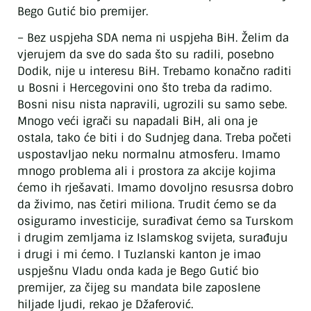
Bego Gutić bio premijer.
– Bez uspjeha SDA nema ni uspjeha BiH. Želim da
vjerujem da sve do sada što su radili, posebno
Dodik, nije u interesu BiH. Trebamo konačno raditi
u Bosni i Hercegovini ono što treba da radimo.
Bosni nisu nista napravili, ugrozili su samo sebe.
Mnogo veći igrači su napadali BiH, ali ona je
ostala, tako će biti i do Sudnjeg dana. Treba početi
uspostavljao neku normalnu atmosferu. Imamo
mnogo problema ali i prostora za akcije kojima
ćemo ih rješavati. Imamo dovoljno resusrsa dobro
da živimo, nas četiri miliona. Trudit ćemo se da
osiguramo investicije, surađivat ćemo sa Turskom
i drugim zemljama iz Islamskog svijeta, surađuju
i drugi i mi ćemo. I Tuzlanski kanton je imao
uspješnu Vladu onda kada je Bego Gutić bio
premijer, za čijeg su mandata bile zaposlene
hiljade ljudi, rekao je Džaferović.