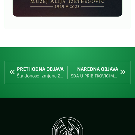
PRETHODNA OBJAVA
NAREDNA OBJAVA
Šta donose izmjene ZKP-a: Istrage tužilaca više neće moći trajati unedogled
SDA U PRIBITKOVIĆIMA I SEONI: SNAGA NARODA JE U NARODU, A NE U POJEDINCIMA