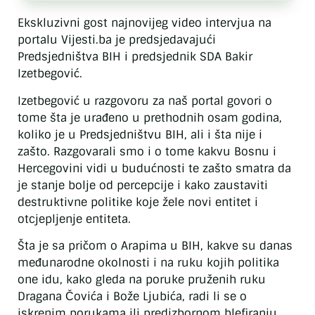
Ekskluzivni gost najnovijeg video intervjua na
portalu Vijesti.ba je predsjedavajući
Predsjedništva BIH i predsjednik SDA Bakir
Izetbegović.
Izetbegović u razgovoru za naš portal govori o
tome šta je urađeno u prethodnih osam godina,
koliko je u Predsjedništvu BIH, ali i šta nije i
zašto. Razgovarali smo i o tome kakvu Bosnu i
Hercegovini vidi u budućnosti te zašto smatra da
je stanje bolje od percepcije i kako zaustaviti
destruktivne politike koje žele novi entitet i
otcjepljenje entiteta.
Šta je sa pričom o Arapima u BIH, kakve su danas
međunarodne okolnosti i na ruku kojih politika
one idu, kako gleda na poruke pruženih ruku
Dragana Čovića i Bože Ljubića, radi li se o
iskrenim porukama ili predizbornom blefiranju,