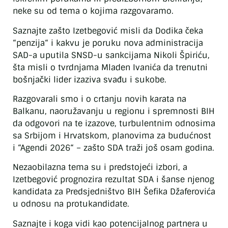
neke su od tema o kojima razgovaramo.
Saznajte zašto Izetbegović misli da Dodika čeka
“penzija“ i kakvu je poruku nova administracija
SAD-a uputila SNSD-u sankcijama Nikoli Špiriću,
šta misli o tvrdnjama Mladen Ivanića da trenutni
bošnjački lider izaziva svađu i sukobe.
Razgovarali smo i o crtanju novih karata na
Balkanu, naoružavanju u regionu i spremnosti BIH
da odgovori na te izazove, turbulentnim odnosima
sa Srbijom i Hrvatskom, planovima za budućnost
i “Agendi 2026“ – zašto SDA traži još osam godina.
Nezaobilazna tema su i predstojeći izbori, a
Izetbegović prognozira rezultat SDA i šanse njenog
kandidata za Predsjedništvo BIH Šefika Džaferovića
u odnosu na protukandidate.
Saznajte i koga vidi kao potencijalnog partnera u