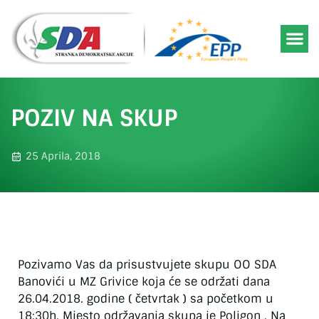
POZIV NA SKUP
25 Aprila, 2018
Pozivamo Vas da prisustvujete skupu OO SDA
Banovići u MZ Grivice koja će se održati dana
26.04.2018. godine ( četvrtak ) sa početkom u
18:30h. Mjesto održavanja skupa je Poligon . Na