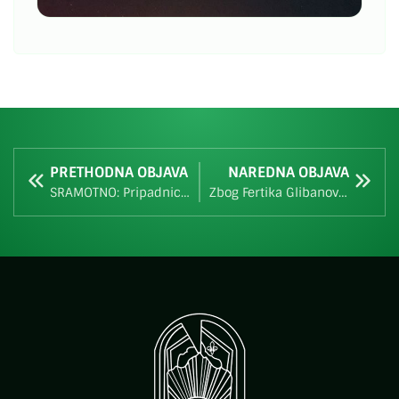
PRETHODNA OBJAVA
NAREDNA OBJAVA
SRAMOTNO: Pripadnici OS BiH derneče uz pjesmu „Ne volim te Alija, zato što si balija“ (VIDEO)
Zbog Fertika Glibanovića i Sandre Kasumović-Idrizović ministar Jurić (PDA) želi da uskrati zdravstvenu zaštitu stanovnicima Banovića [SAOPŠTENJE ZA JAVNOST]